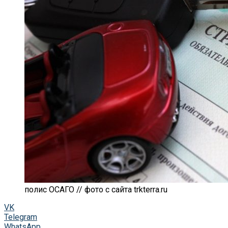
полис ОСАГО // фото с сайта trkterra.ru
VK
Telegram
WhatsApp