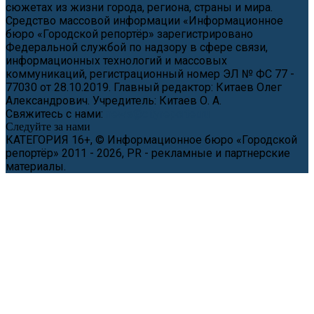
сюжетах из жизни города, региона, страны и мира.
Средство массовой информации «Информационное
бюро «Городской репортёр» зарегистрировано
Федеральной службой по надзору в сфере связи,
информационных технологий и массовых
коммуникаций, регистрационный номер ЭЛ № ФС 77 -
77030 от 28.10.2019. Главный редактор: Китаев Олег
Александрович. Учредитель: Китаев О. А.
Свяжитесь с нами:
news@cityreporter.ru
Следуйте за нами
КАТЕГОРИЯ 16+, © Информационное бюро «Городской
репортёр» 2011 - 2026, PR - рекламные и партнерские
материалы.