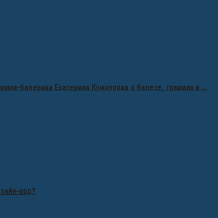
рима-балерина Екатерина Кужнурова о балете, травмах и …
изайн-код?