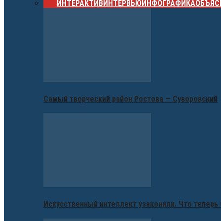
ВСЕ
ИНТЕРАКТИВ
ИНТЕРВЬЮ
ИНФОГРАФИКА
ОБЪЯС
Самый творческий район Ростова — Суворовский
Искусственный интеллект узаконили. Что теперь 