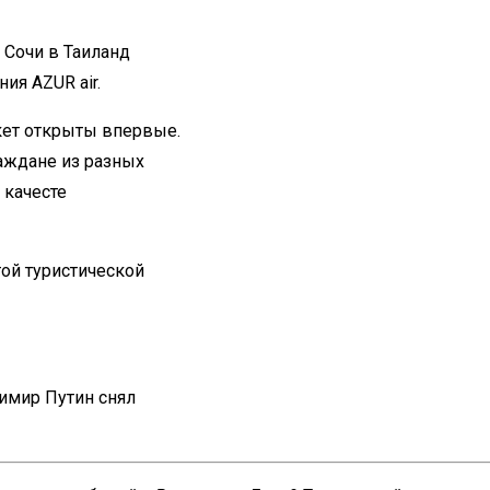
 Сочи в Таиланд
ния AZUR air.
укет открыты впервые.
раждане из разных
 качесте
ой туристической
имир Путин снял