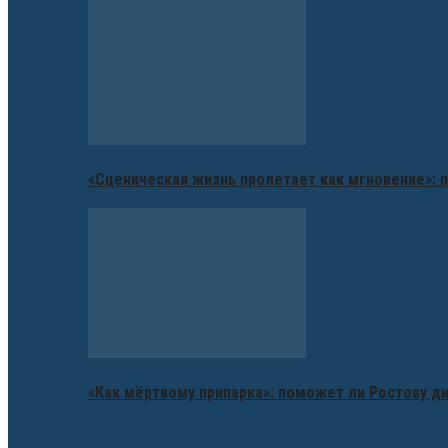
«Сценическая жизнь пролетает как мгновение»: п
«Как мёртвому припарка»: поможет ли Ростову д