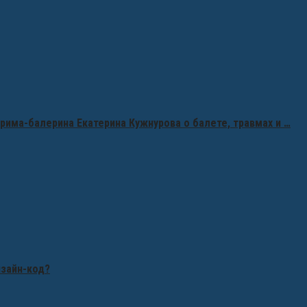
рима-балерина Екатерина Кужнурова о балете, травмах и …
изайн-код?