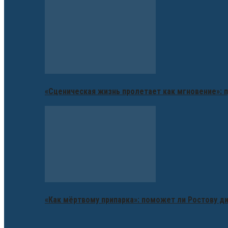
«Сценическая жизнь пролетает как мгновение»: п
«Как мёртвому припарка»: поможет ли Ростову д