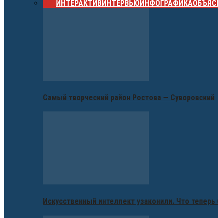
ВСЕ
ИНТЕРАКТИВ
ИНТЕРВЬЮ
ИНФОГРАФИКА
ОБЪЯС
Самый творческий район Ростова — Суворовский
Искусственный интеллект узаконили. Что теперь 