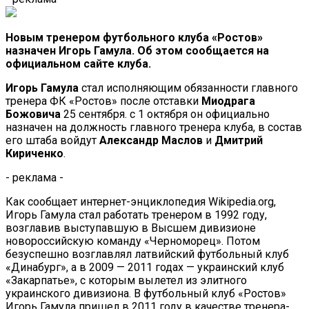
Новым тренером футбольного клуба «Ростов»
назначен Игорь Гамула. Об этом сообщается на
официальном сайте клуба.
Игорь Гамула
стал исполняющим обязанности главного
тренера ФК «Ростов» после отставки
Миодрага
Божовича
25 сентября. с 1 октября он официально
назначен на должность главного тренера клуба, в состав
его штаба войдут
Александр Маслов
и
Дмитрий
Кириченко
.
- реклама -
Как сообщает интернет-энциклопедия Wikipedia.org,
Игорь Гамула стал работать тренером в 1992 году,
возглавив выступавшую в Высшем дивизионе
новороссийскую команду «Черноморец». Потом
безуспешно возглавлял латвийский футбольный клуб
«Динабург», а в 2009 — 2011 годах — украинский клуб
«Закарпатье», с которым вылетел из элитного
украинского дивизиона. В футбольный клуб «Ростов»
Игорь Гамула пришел в 2011 году в качестве тренера-