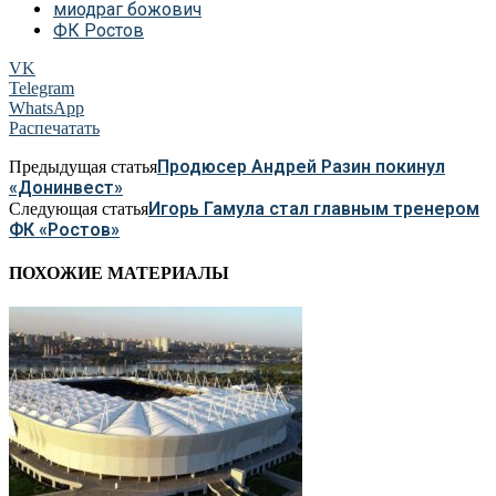
миодраг божович
ФК Ростов
VK
Telegram
WhatsApp
Распечатать
Продюсер Андрей Разин покинул
Предыдущая статья
«Донинвест»
Игорь Гамула стал главным тренером
Следующая статья
ФК «Ростов»
ПОХОЖИЕ МАТЕРИАЛЫ