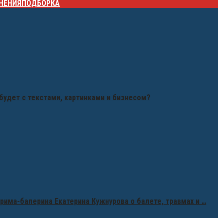
НЕНИЯ
ПОДБОРКА
будет с текстами, картинками и бизнесом?
рима-балерина Екатерина Кужнурова о балете, травмах и …