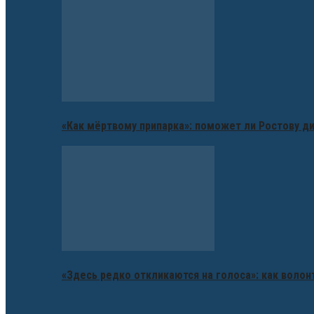
«Как мёртвому припарка»: поможет ли Ростову д
«Здесь редко откликаются на голоса»: как воло