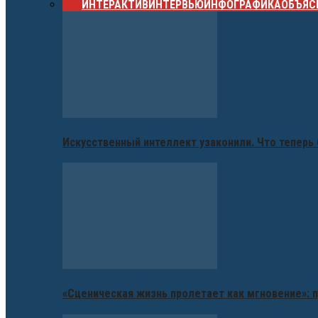
ВСЕ
ИНТЕРАКТИВ
ИНТЕРВЬЮ
ИНФОГРАФИКА
ОБЪЯС
Искусственный интеллект узаконили. Что теперь 
«Сценическая жизнь пролетает как мгновение»: п