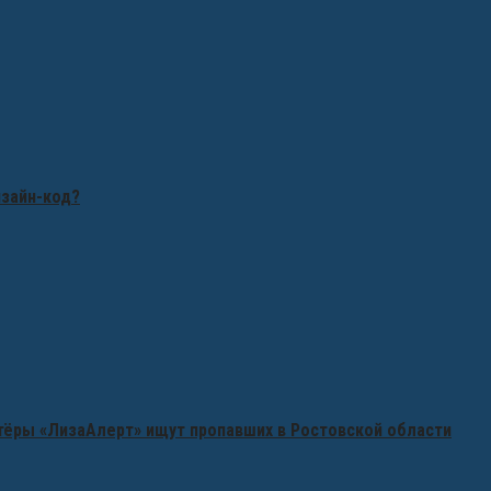
изайн-код?
нтёры «ЛизаАлерт» ищут пропавших в Ростовской области