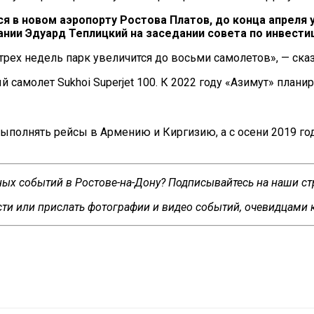
ся в
новом аэропорту Ростова Платов, до
конца апреля 
нии Эдуард Теплицкий на
заседании совета по
инвести
трех недель парк увеличится до
восьми самолетов
»
,
—
ска
 самолет Sukhoi Superjet 100. К
2022 году «Азимут» плани
выполнять рейсы в
Армению и
Киргизию, а
с
осени 2019 го
сных событий в Ростове-на-Дону? Подписывайтесь на наши с
ти или прислать фотографии и видео событий, очевидцами 