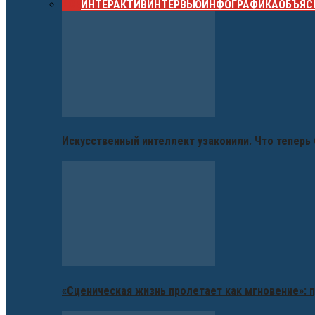
ВСЕ
ИНТЕРАКТИВ
ИНТЕРВЬЮ
ИНФОГРАФИКА
ОБЪЯС
Искусственный интеллект узаконили. Что теперь 
«Сценическая жизнь пролетает как мгновение»: п