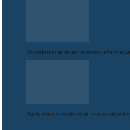
«Как мёртвому припарка»: поможет ли Ростову д
«Здесь редко откликаются на голоса»: как воло