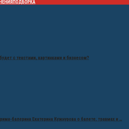
НЕНИЯ
ПОДБОРКА
будет с текстами, картинками и бизнесом?
рима-балерина Екатерина Кужнурова о балете, травмах и …