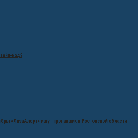
изайн-код?
нтёры «ЛизаАлерт» ищут пропавших в Ростовской области