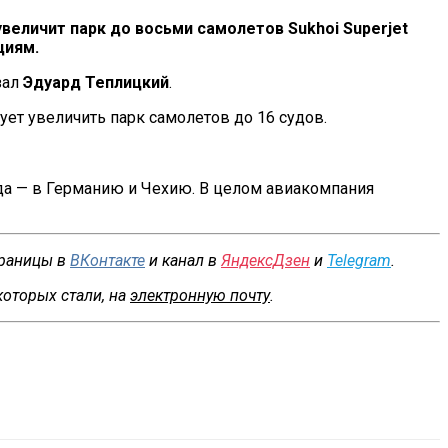
увеличит парк до
восьми самолетов Sukhoi Superjet
циям.
зал
Эдуард Теплицкий
.
рует увеличить парк самолетов до
16 судов.
да
—
в
Германию и
Чехию. В целом авиакомпания
траницы в
ВКонтакте
и канал в
ЯндексДзен
и
Telegram
.
которых стали, на
электронную почту
.