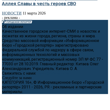
Аллея Славы в честь героев СВО
НОВОСТИ
11 марта 2026
- реклама -
Об издании
Качественное городское интернет-СМИ о новостях и
сюжетах из жизни города, региона, страны и мира.
Средство массовой информации «Информационное
бюро «Городской репортёр» зарегистрировано
Федеральной службой по надзору в сфере связи,
информационных технологий и массовых
коммуникаций, регистрационный номер ЭЛ № ФС 77 -
77030 от 28.10.2019. Главный редактор: Китаев Олег
Александрович. Учредитель: Китаев О. А.
Свяжитесь с нами:
news@cityreporter.ru
Следуйте за нами
КАТЕГОРИЯ 16+, © Информационное бюро «Городской
репортёр» 2011 - 2026, PR - рекламные и партнерские
материалы.