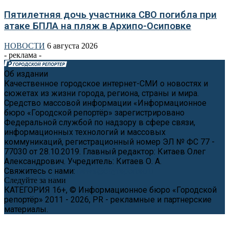
Пятилетняя дочь участника СВО погибла при
атаке БПЛА на пляж в Архипо-Осиповке
НОВОСТИ
6 августа 2026
- реклама -
Об издании
Качественное городское интернет-СМИ о новостях и
сюжетах из жизни города, региона, страны и мира.
Средство массовой информации «Информационное
бюро «Городской репортёр» зарегистрировано
Федеральной службой по надзору в сфере связи,
информационных технологий и массовых
коммуникаций, регистрационный номер ЭЛ № ФС 77 -
77030 от 28.10.2019. Главный редактор: Китаев Олег
Александрович. Учредитель: Китаев О. А.
Свяжитесь с нами:
news@cityreporter.ru
Следуйте за нами
КАТЕГОРИЯ 16+, © Информационное бюро «Городской
репортёр» 2011 - 2026, PR - рекламные и партнерские
материалы.