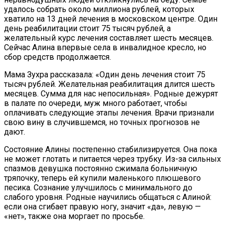
удалось собрать около миллиона рублей, которых
хватило на 13 дней лечения в московском центре. Один
день реабилитации стоит 75 тысяч рублей, а
желательный курс лечения составляет шесть месяцев.
Сейчас Алина впервые села в инвалидное кресло, но
сбор средств продолжается.
Мама Зухра рассказала: «Один день лечения стоит 75
тысяч рублей. Желательная реабилитация длится шесть
месяцев. Сумма для нас непосильная». Родные дежурят
в палате по очереди, муж много работает, чтобы
оплачивать следующие этапы лечения. Врачи признали
свою вину в случившемся, но точных прогнозов не
дают.
Состояние Алины постепенно стабилизируется. Она пока
не может глотать и питается через трубку. Из-за сильных
спазмов девушка постоянно сжимала больничную
тряпочку, теперь ей купили маленького плюшевого
песика. Сознание улучшилось с минимального до
слабого уровня. Родные научились общаться с Алиной:
если она сгибает правую ногу, значит «да», левую —
«нет», также она моргает по просьбе.