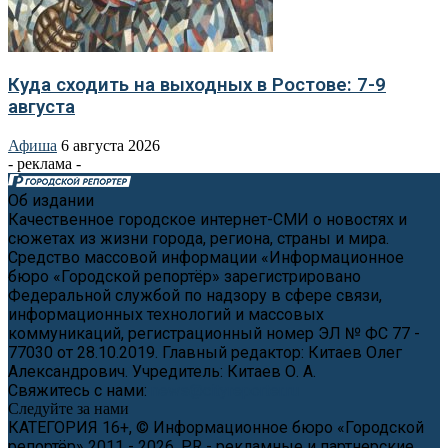
Куда сходить на выходных в Ростове: 7-9
августа
Афиша
6 августа 2026
- реклама -
Об издании
Качественное городское интернет-СМИ о новостях и
сюжетах из жизни города, региона, страны и мира.
Средство массовой информации «Информационное
бюро «Городской репортёр» зарегистрировано
Федеральной службой по надзору в сфере связи,
информационных технологий и массовых
коммуникаций, регистрационный номер ЭЛ № ФС 77 -
77030 от 28.10.2019. Главный редактор: Китаев Олег
Александрович. Учредитель: Китаев О. А.
Свяжитесь с нами:
news@cityreporter.ru
Следуйте за нами
КАТЕГОРИЯ 16+, © Информационное бюро «Городской
репортёр» 2011 - 2026, PR - рекламные и партнерские