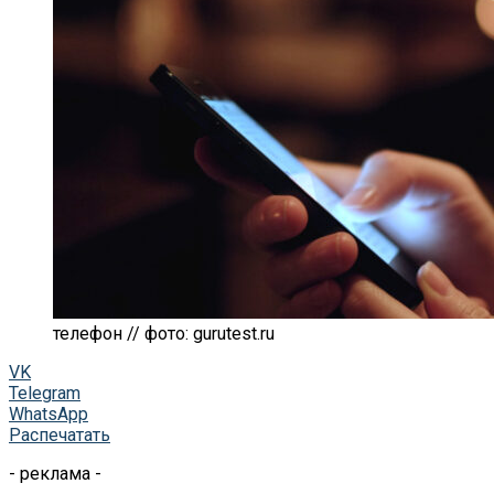
телефон // фото: gurutest.ru
VK
Telegram
WhatsApp
Распечатать
- реклама -