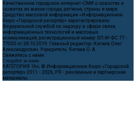
Качественное городское интернет-СМИ о новостях и
сюжетах из жизни города, региона, страны и мира.
Средство массовой информации «Информационное
бюро «Городской репортёр» зарегистрировано
Федеральной службой по надзору в сфере связи,
информационных технологий и массовых
коммуникаций, регистрационный номер ЭЛ № ФС 77 -
77030 от 28.10.2019. Главный редактор: Китаев Олег
Александрович. Учредитель: Китаев О. А.
Свяжитесь с нами:
news@cityreporter.ru
Следуйте за нами
КАТЕГОРИЯ 16+, © Информационное бюро «Городской
репортёр» 2011 - 2026, PR - рекламные и партнерские
материалы.