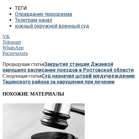
ТЕГИ
Оправдание терроризма
Телеграм-канал
южный окружной военный суд
VK
Telegram
WhatsApp
Распечатать
Закрытие станции Джанкой
Предыдущая статья
нарушило расписание поездов в Ростовской области
Суд назначил штраф медучреждению
Следующая статья
Тацинского района за нарушения при лечении
ПОХОЖИЕ МАТЕРИАЛЫ