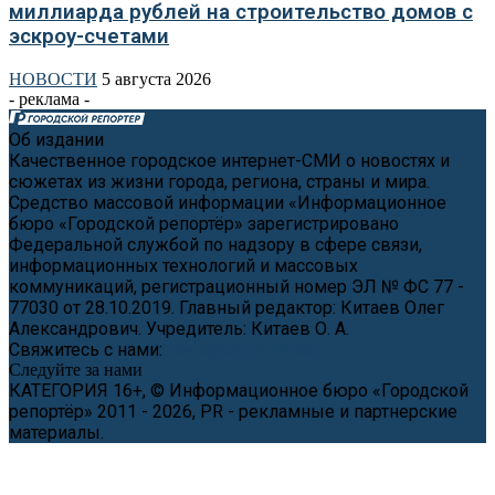
миллиарда рублей на строительство домов с
эскроу-счетами
НОВОСТИ
5 августа 2026
- реклама -
Об издании
Качественное городское интернет-СМИ о новостях и
сюжетах из жизни города, региона, страны и мира.
Средство массовой информации «Информационное
бюро «Городской репортёр» зарегистрировано
Федеральной службой по надзору в сфере связи,
информационных технологий и массовых
коммуникаций, регистрационный номер ЭЛ № ФС 77 -
77030 от 28.10.2019. Главный редактор: Китаев Олег
Александрович. Учредитель: Китаев О. А.
Свяжитесь с нами:
news@cityreporter.ru
Следуйте за нами
КАТЕГОРИЯ 16+, © Информационное бюро «Городской
репортёр» 2011 - 2026, PR - рекламные и партнерские
материалы.