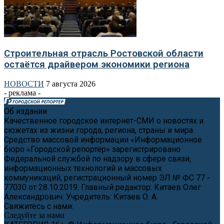
Строительная отрасль Ростовской области
остаётся драйвером экономики региона
НОВОСТИ
7 августа 2026
- реклама -
Об издании
Качественное городское интернет-СМИ о новостях и
сюжетах из жизни города, региона, страны и мира.
Средство массовой информации «Информационное
бюро «Городской репортёр» зарегистрировано
Федеральной службой по надзору в сфере связи,
информационных технологий и массовых
коммуникаций, регистрационный номер ЭЛ № ФС 77 -
77030 от 28.10.2019. Главный редактор: Китаев Олег
Александрович. Учредитель: Китаев О. А.
Свяжитесь с нами:
news@cityreporter.ru
Следуйте за нами