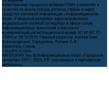
Об издании
Качественное городское интернет-СМИ о новостях и
сюжетах из жизни города, региона, страны и мира.
Средство массовой информации «Информационное
бюро «Городской репортёр» зарегистрировано
Федеральной службой по надзору в сфере связи,
информационных технологий и массовых
коммуникаций, регистрационный номер ЭЛ № ФС 77 -
77030 от 28.10.2019. Главный редактор: Китаев Олег
Александрович. Учредитель: Китаев О. А.
Свяжитесь с нами:
news@cityreporter.ru
Следуйте за нами
КАТЕГОРИЯ 16+, © Информационное бюро «Городской
репортёр» 2011 - 2026, PR - рекламные и партнерские
материалы.