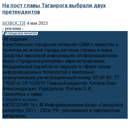
На пост главы Таганрога выбрали двух
претендентов
НОВОСТИ
4 мая 2023
- реклама -
Об издании
Качественное городское интернет-СМИ о новостях и
сюжетах из жизни города, региона, страны и мира.
Средство массовой информации «Информационное
бюро «Городской репортёр» зарегистрировано
Федеральной службой по надзору в сфере связи,
информационных технологий и массовых
коммуникаций, регистрационный номер ЭЛ № ФС 77 -
77030 от 28.10.2019. Главный редактор: Китаев Олег
Александрович. Учредитель: Китаев О. А.
Свяжитесь с нами:
news@cityreporter.ru
Следуйте за нами
КАТЕГОРИЯ 16+, © Информационное бюро «Городской
репортёр» 2011 - 2026, PR - рекламные и партнерские
материалы.