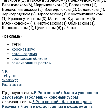
Таганроге (2), а
также в
Азовском (2), Верхнедонском (3),
Веселовском (6), Мартыновском (1), Багаевском (1),
Белокалитвинском (5), Волгодонском (2), Орловском (1),
Зерноградском (2), Тарасовском (1), Константиновском
(1), Красносулинском (3),
Матвеево-Курганском
(5),
Мясниковском (1), Чертковском (1), Обливском (1),
Шолоховском (1), Целинском (6) районах.
- реклама -
ТЕГИ
коронавирус
останьсядома
роствоская область
самоизоляция ростов
VK
Telegram
WhatsApp
Распечатать
В Ростовской области уже около
Предыдущая статья
двух тысяч заболевших коронавирусом
В Ростовской области создали
Следующая статья
Ресурсный центр судостроения и судоремонта