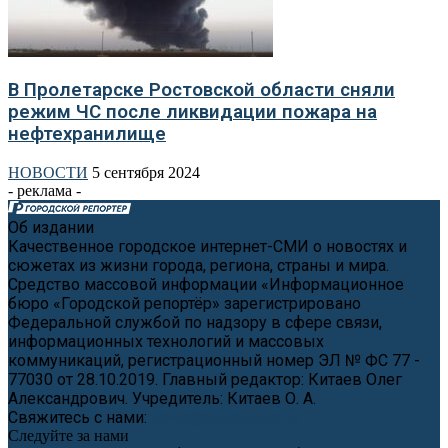
В Пролетарске Ростовской области сняли
режим ЧС после ликвидации пожара на
нефтехранилище
НОВОСТИ
5 сентября 2024
- реклама -
Об издании
Качественное городское интернет-СМИ о новостях и
сюжетах из жизни города, региона, страны и мира.
Средство массовой информации «Информационное
бюро «Городской репортёр» зарегистрировано
Федеральной службой по надзору в сфере связи,
информационных технологий и массовых
коммуникаций, регистрационный номер ЭЛ № ФС 77 -
77030 от 28.10.2019. Главный редактор: Китаев Олег
Александрович. Учредитель: Китаев О. А.
Свяжитесь с нами:
news@cityreporter.ru
Следуйте за нами