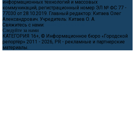
информационных технологий и массовых
коммуникаций, регистрационный номер ЭЛ № ФС 77 -
77030 от 28.10.2019. Главный редактор: Китаев Олег
Александрович. Учредитель: Китаев О. А.
Свяжитесь с нами:
news@cityreporter.ru
Следуйте за нами
КАТЕГОРИЯ 16+, © Информационное бюро «Городской
репортёр» 2011 - 2026, PR - рекламные и партнерские
материалы.