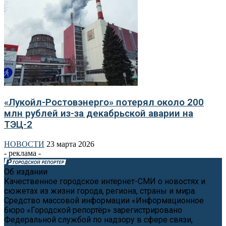
«Лукойл-Ростовэнерго» потерял около 200
млн рублей из-за декабрьской аварии на
ТЭЦ-2
НОВОСТИ
23 марта 2026
- реклама -
Об издании
Качественное городское интернет-СМИ о новостях и
сюжетах из жизни города, региона, страны и мира.
Средство массовой информации «Информационное
бюро «Городской репортёр» зарегистрировано
Федеральной службой по надзору в сфере связи,