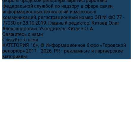
бюро «Городской репортёр» зарегистрировано
Федеральной службой по надзору в сфере связи,
информационных технологий и массовых
коммуникаций, регистрационный номер ЭЛ № ФС 77 -
77030 от 28.10.2019. Главный редактор: Китаев Олег
Александрович. Учредитель: Китаев О. А.
Свяжитесь с нами:
news@cityreporter.ru
Следуйте за нами
КАТЕГОРИЯ 16+, © Информационное бюро «Городской
репортёр» 2011 - 2026, PR - рекламные и партнерские
материалы.