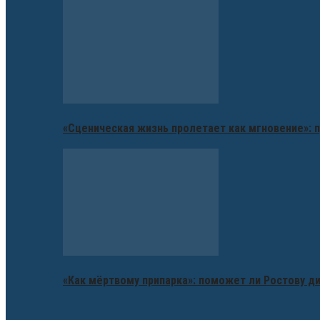
«Сценическая жизнь пролетает как мгновение»: п
«Как мёртвому припарка»: поможет ли Ростову д