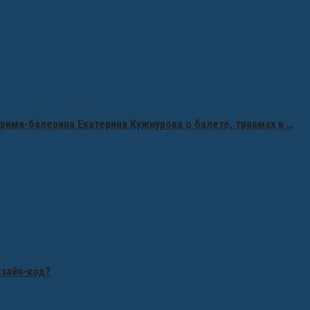
рима-балерина Екатерина Кужнурова о балете, травмах и …
изайн-код?