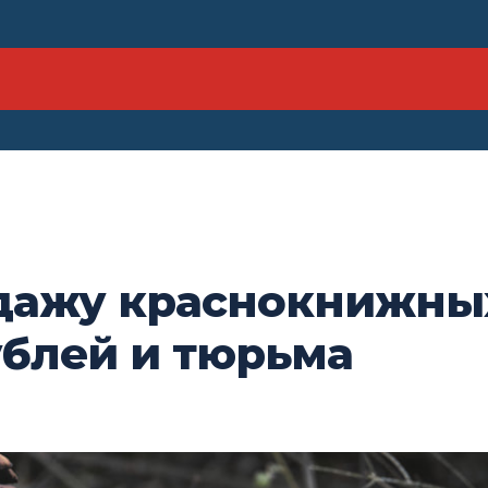
дажу краснокнижных
ублей и тюрьма