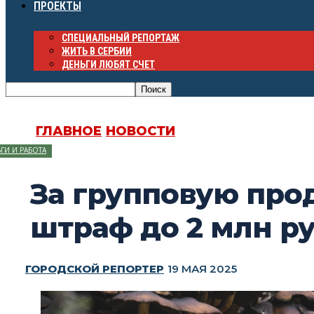
ПРОЕКТЫ
СПЕЦИАЛЬНЫЙ РЕПОРТАЖ
ЖИТЬ В СЕРБИИ
ДЕНЬГИ ЛЮБЯТ СЧЕТ
ГЛАВНОЕ
НОВОСТИ
ГИ И РАБОТА
За групповую про
штраф до 2 млн р
ГОРОДСКОЙ РЕПОРТЕР
19 МАЯ 2025