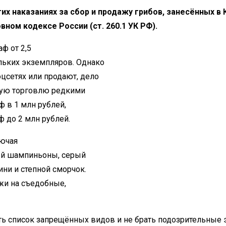
х наказаниях за сбор и продажу грибов, занесённых в
вном кодексе России (ст. 260.1 УК РФ).
ф от 2,5
ольких экземпляров. Однако
оцсетях или продают, дело
ную торговлю редкими
ф в 1 млн рублей,
ф до 2 млн рублей.
лючая
ый шампиньоны, серый
ини и степной сморчок.
жи на съедобные,
ть список запрещённых видов и не брать подозрительные