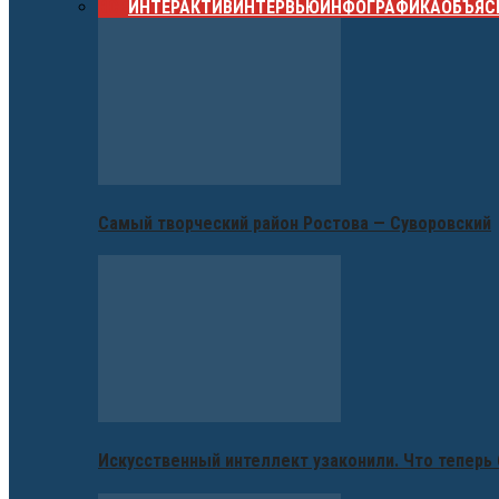
ВСЕ
ИНТЕРАКТИВ
ИНТЕРВЬЮ
ИНФОГРАФИКА
ОБЪЯС
Самый творческий район Ростова — Суворовский
Искусственный интеллект узаконили. Что теперь 