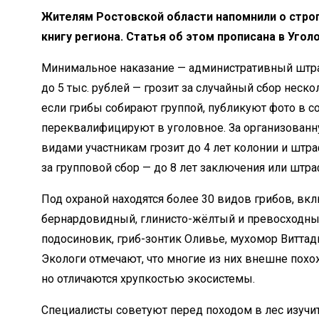
Жителям Ростовской области напомнили о строги
книгу региона. Статья об этом прописана в Уголо
Минимальное наказание — административный штра
до 5 тыс. рублей — грозит за случайный сбор неск
если грибы собирают группой, публикуют фото в с
переквалифицируют в уголовное. За организован
видами участникам грозит до 4 лет колонии и штра
за групповой сбор — до 8 лет заключения или штра
Под охраной находятся более 30 видов грибов, вк
бернардовидный, глинисто-жёлтый и превосходн
подосиновик, гриб-зонтик Оливье, мухомор Виттад
Экологи отмечают, что многие из них внешне похо
но отличаются хрупкостью экосистемы.
Специалисты советуют перед походом в лес изучи