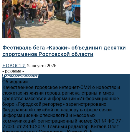
Фестиваль бега «Казаки» объединил десятки
спортсменов Ростовской области
НОВОСТИ
5 августа 2026
- реклама -
Об издании
Качественное городское интернет-СМИ о новостях и
сюжетах из жизни города, региона, страны и мира.
Средство массовой информации «Информационное
бюро «Городской репортёр» зарегистрировано
Федеральной службой по надзору в сфере связи,
информационных технологий и массовых
коммуникаций, регистрационный номер ЭЛ № ФС 77 -
77030 от 28.10.2019. Главный редактор: Китаев Олег