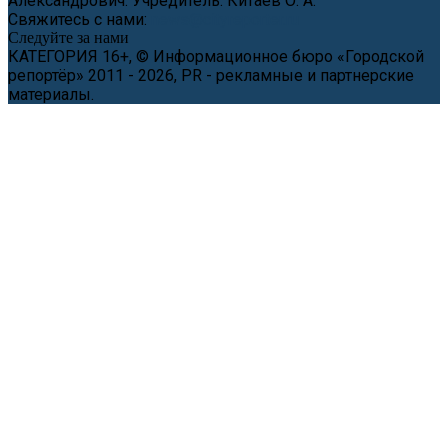
Александрович. Учредитель: Китаев О. А.
Свяжитесь с нами:
news@cityreporter.ru
Следуйте за нами
КАТЕГОРИЯ 16+, © Информационное бюро «Городской
репортёр» 2011 - 2026, PR - рекламные и партнерские
материалы.