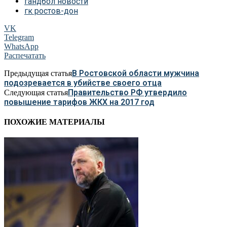
гандбол новости
гк ростов-дон
VK
Telegram
WhatsApp
Распечатать
В Ростовской области мужчина
Предыдущая статья
подозревается в убийстве своего отца
Правительство РФ утвердило
Следующая статья
повышение тарифов ЖКХ на 2017 год
ПОХОЖИЕ МАТЕРИАЛЫ