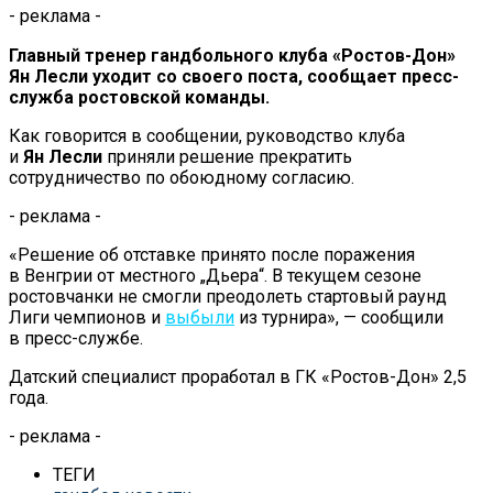
- реклама -
Главный тренер гандбольного клуба
«
Ростов-Дон
»
Ян
Лесли уходит со
своего поста, сообщает
пресс-
служба
ростовской команды.
Как говорится в
сообщении, руководство клуба
и
Ян
Лесли
приняли решение прекратить
сотрудничество по
обоюдному согласию.
- реклама -
«
Решение об
отставке принято после поражения
в
Венгрии от
местного
„
Дьера
“
. В
текущем сезоне
ростовчанки не
смогли преодолеть стартовый раунд
Лиги чемпионов и
выбыли
из
турнира
»
,
—
сообщили
в
пресс-службе
.
Датский специалист проработал в
ГК
«
Ростов-Дон
»
2,5
года.
- реклама -
ТЕГИ