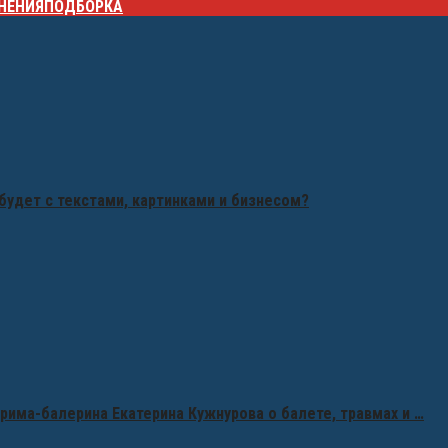
НЕНИЯ
ПОДБОРКА
будет с текстами, картинками и бизнесом?
рима-балерина Екатерина Кужнурова о балете, травмах и …