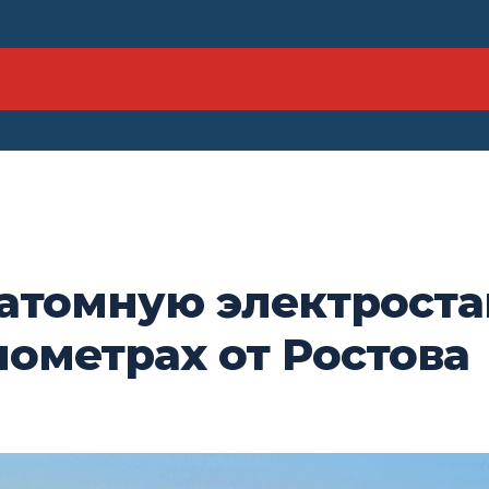
 атомную электрост
лометрах от Ростова