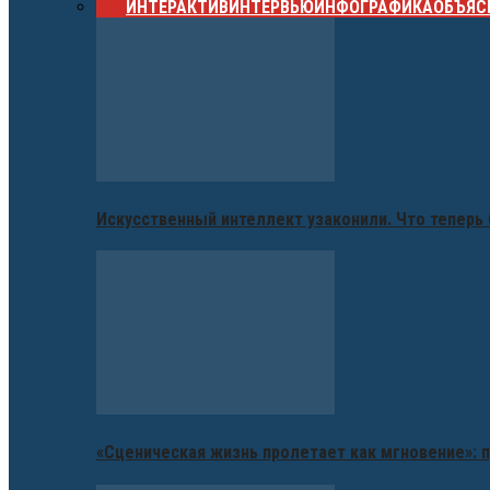
ВСЕ
ИНТЕРАКТИВ
ИНТЕРВЬЮ
ИНФОГРАФИКА
ОБЪЯС
Искусственный интеллект узаконили. Что теперь 
«Сценическая жизнь пролетает как мгновение»: п