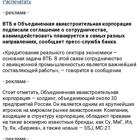
Распечатать
- реклама -
ВТБ и
Объединенная авиастроительная корпорация
подписали соглашение о
сотрудничестве,
взаимодействовать планируется в самых разных
направлениях, сообщает
пресс-служба
банка.
«
Кредитование реального сектора экономики
—
основная задача ВТБ. В
этой связи сотрудничество
с
авиационной промышленностью является важнейшей
составляющей работы
»
,
—
говорится в
сообщении.
- реклама -
Стоит отметить, Объединенная авиастроительная
корпорация
—
холдинг, объединяющий около 30
предприятий России. Он является одним из
крупнейших
игроков на
мировом рынке авиастроения. Компании,
входящие в
структуру корпорации, обладают правами
на
такие всемирно известные бренды, как Су, МиГ, Ил,
Ту, Як,
«
Бериев
»,
а
также новые
—
SSJ,
МС-21
.
- реклама -