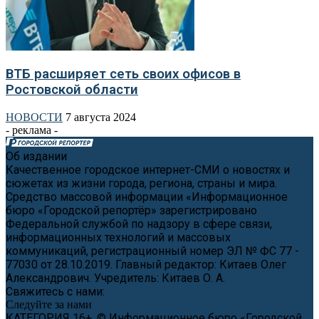
ВТБ расширяет сеть своих офисов в
Ростовской области
НОВОСТИ
7 августа 2024
- реклама -
Об издании
Качественное городское интернет-СМИ о новостях и
сюжетах из жизни города, региона, страны и мира.
Средство массовой информации «Информационное
бюро «Городской репортёр» зарегистрировано
Федеральной службой по надзору в сфере связи,
информационных технологий и массовых
коммуникаций, регистрационный номер ЭЛ № ФС 77 -
77030 от 28.10.2019. Главный редактор: Китаев Олег
Александрович. Учредитель: Китаев О. А.
Свяжитесь с нами:
news@cityreporter.ru
Следуйте за нами
КАТЕГОРИЯ 16+, © Информационное бюро «Городской