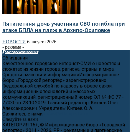
Пятилетняя дочь участника СВО погибла при
атаке БПЛА на пляж в Архипо-Осиповке
НОВОСТИ
6 августа 2026
- реклама -
Об издании
Качественное городское интернет-СМИ о новостях и
сюжетах из жизни города, региона, страны и мира.
Средство массовой информации «Информационное
бюро «Городской репортёр» зарегистрировано
Федеральной службой по надзору в сфере связи,
информационных технологий и массовых
коммуникаций, регистрационный номер ЭЛ № ФС 77 -
77030 от 28.10.2019. Главный редактор: Китаев Олег
Александрович. Учредитель: Китаев О. А.
Свяжитесь с нами:
news@cityreporter.ru
Следуйте за нами
КАТЕГОРИЯ 16+, © Информационное бюро «Городской
репортёр» 2011 - 2026, PR - рекламные и партнерские