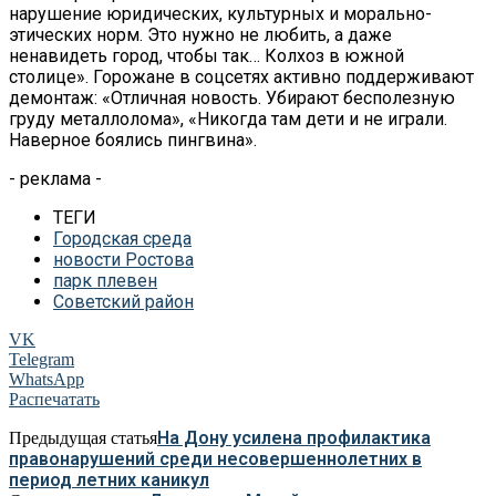
нарушение юридических, культурных и морально-
этических норм. Это нужно не любить, а даже
ненавидеть город, чтобы так… Колхоз в южной
столице». Горожане в соцсетях активно поддерживают
демонтаж: «Отличная новость. Убирают бесполезную
груду металлолома», «Никогда там дети и не играли.
Наверное боялись пингвина».
- реклама -
ТЕГИ
Городская среда
новости Ростова
парк плевен
Советский район
VK
Telegram
WhatsApp
Распечатать
На Дону усилена профилактика
Предыдущая статья
правонарушений среди несовершеннолетних в
период летних каникул