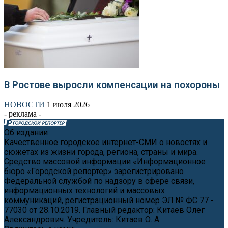
В Ростове выросли компенсации на похороны
НОВОСТИ
1 июля 2026
- реклама -
Об издании
Качественное городское интернет-СМИ о новостях и
сюжетах из жизни города, региона, страны и мира.
Средство массовой информации «Информационное
бюро «Городской репортёр» зарегистрировано
Федеральной службой по надзору в сфере связи,
информационных технологий и массовых
коммуникаций, регистрационный номер ЭЛ № ФС 77 -
77030 от 28.10.2019. Главный редактор: Китаев Олег
Александрович. Учредитель: Китаев О. А.