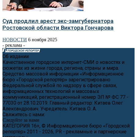
Суд продлил арест экс-замгубернатора
Ростовской области Виктора Гончарова
НОВОСТИ
6 ноября 2025
- реклама -
Об издании
Качественное городское интернет-СМИ о новостях и
сюжетах из жизни города, региона, страны и мира.
Средство массовой информации «Информационное
бюро «Городской репортёр» зарегистрировано
Федеральной службой по надзору в сфере связи,
информационных технологий и массовых
коммуникаций, регистрационный номер ЭЛ № ФС 77 -
77030 от 28.10.2019. Главный редактор: Китаев Олег
Александрович. Учредитель: Китаев О. А.
Свяжитесь с нами:
news@cityreporter.ru
Следуйте за нами
КАТЕГОРИЯ 16+, © Информационное бюро «Городской
репортёр» 2011 - 2026, PR - рекламные и партнерские