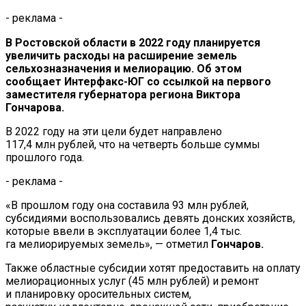
- реклама -
В
Ростовской области в
2022 году планируется
увеличить расходы на
расширение земель
сельхозназначения и
мелиорацию. Об
этом
сообщает
Интерфакс-ЮГ
со
ссылкой на
первого
заместителя губернатора региона Виктора
Гончарова.
В
2022 году на
эти цели будет направлено
117,4
млн
рублей, что на
четверть больше суммы
прошлого года.
- реклама -
«
В
прошлом году она составила 93
млн
рублей,
субсидиями воспользовались девять донских хозяйств,
которые ввели в
эксплуатации более 1,4 тыс.
га
мелиорируемых земель
»
,
—
отметил
Гончаров.
Также областные субсидии хотят предоставить на
оплату
мелиорационных услуг (45
млн
рублей) и
ремонт
и
планировку оросительных систем,