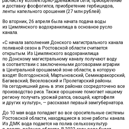
расчистку
коллекторно-дренажной
сети, приобретение
и
доставку фосфогипса, приобретение гербицидов,
ленты капельного орошения (27
млн
рублей).
Во
вторник, 26 апреля была начата подача воды
из
Цимлянского водохранилища в
основное русло
канала.
«
С
начала заполнения Донского магистрального канала
поливной сезон в
Ростовской области считается
открытым. Из
Цимлянского водохранилища
по
Донскому магистральному каналу получают воду
в
соответствии с
заключенными договорами аграрии
в
Центральной орошаемой зоне области, в
которую
входят Волгодонской, Мартыновский, Семикаракорский,
Багаевский, Веселовский и
Пролетарский районы.
На
сегодняшний день в
этих районах сосредоточено все
производство риса. Также орошение помогает нашему
региону получать урожай рапса, овощей, картофеля
и
других культур
»
,
—
рассказал первый замгубернатора.
До
10
мая вода попадает во
все оросительные системы
Ростовской области, находящиеся в
зоне работы канала.
Из
ДМК вода подается на
полив сельхозкультур