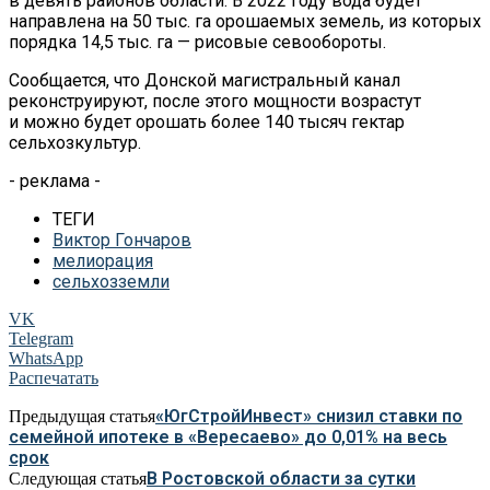
в
девять районов области. В
2022 году вода будет
направлена на
50 тыс. га
орошаемых земель, из
которых
порядка 14,5 тыс. га
—
рисовые севообороты.
Сообщается, что Донской магистральный канал
реконструируют, после этого мощности возрастут
и
можно будет орошать более 140 тысяч гектар
сельхозкультур.
- реклама -
ТЕГИ
Виктор Гончаров
мелиорация
сельхозземли
VK
Telegram
WhatsApp
Распечатать
«ЮгСтройИнвест» снизил ставки по
Предыдущая статья
семейной ипотеке в «Вересаево» до 0,01% на весь
срок
В Ростовской области за сутки
Следующая статья