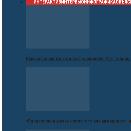
ВСЕ
ИНТЕРАКТИВ
ИНТЕРВЬЮ
ИНФОГРАФИКА
ОБЪЯС
Искусственный интеллект узаконили. Что теперь 
«Сценическая жизнь пролетает как мгновение»: п