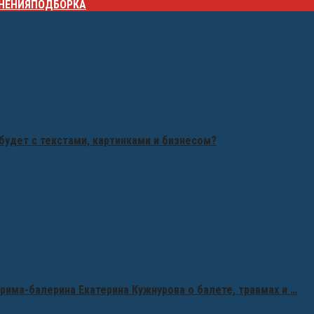
НЕНИЯ
ПОДБОРКА
будет с текстами, картинками и бизнесом?
рима-балерина Екатерина Кужнурова о балете, травмах и …