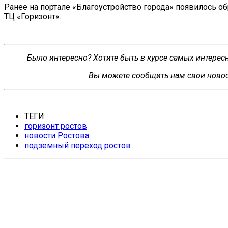
Ранее на
портале
«
Благоустройство города
»
появилось об
ТЦ
«
Горизонт
»
.
Было интересно? Хотите быть в курсе самых интере
Вы можете сообщить нам свои новос
ТЕГИ
горизонт ростов
новости Ростова
подземный переход ростов
VK
Telegram
WhatsApp
Распечатать