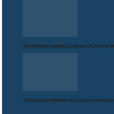
«Как мёртвому припарка»: поможет ли Ростову д
«Здесь редко откликаются на голоса»: как воло