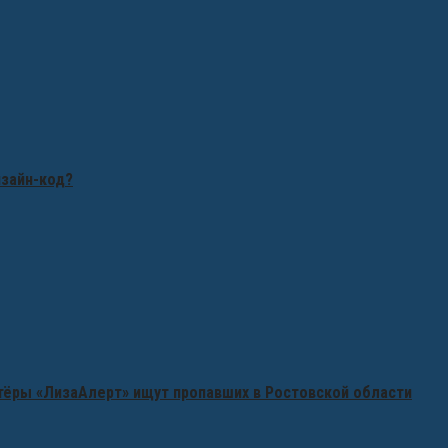
изайн-код?
нтёры «ЛизаАлерт» ищут пропавших в Ростовской области