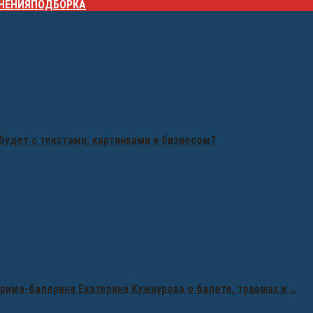
НЕНИЯ
ПОДБОРКА
будет с текстами, картинками и бизнесом?
рима-балерина Екатерина Кужнурова о балете, травмах и …