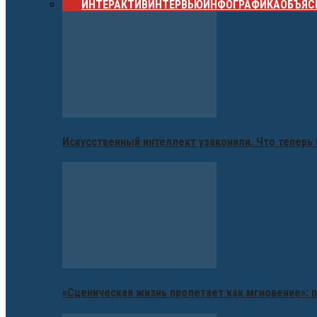
ВСЕ
ИНТЕРАКТИВ
ИНТЕРВЬЮ
ИНФОГРАФИКА
ОБЪЯС
Искусственный интеллект узаконили. Что теперь 
«Сценическая жизнь пролетает как мгновение»: п