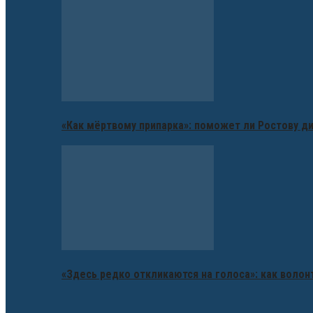
«Как мёртвому припарка»: поможет ли Ростову д
«Здесь редко откликаются на голоса»: как воло