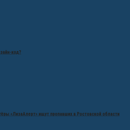
изайн-код?
нтёры «ЛизаАлерт» ищут пропавших в Ростовской области