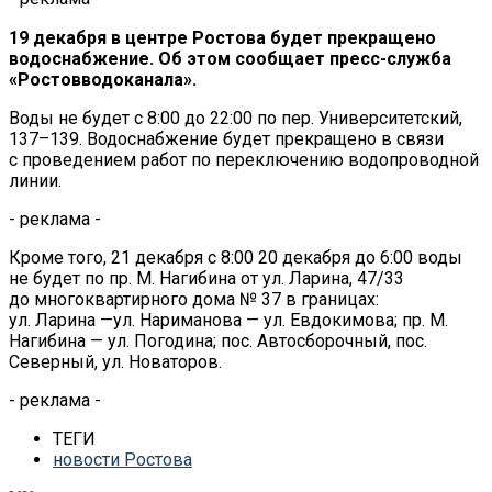
19 декабря в
центре Ростова будет прекращено
водоснабжение. Об
этом сообщает
пресс-служба
«
Ростовводоканала
»
.
Воды не
будет с
8:00 до
22:00 по
пер.
Университетский,
137
–
139. Водоснабжение будет прекращено в
связи
с
проведением работ по
переключению водопроводной
линии.
- реклама -
Кроме того, 21 декабря с
8:00 20 декабря до
6:00 воды
не будет по
пр. М. Нагибина от
ул.
Ларина, 47/33
до
многоквартирного дома
№
37 в
границах:
ул.
Ларина
—
ул.
Нариманова
—
ул.
Евдокимова; пр. М.
Нагибина
—
ул.
Погодина; пос. Автосборочный, пос.
Северный, ул.
Новаторов.
- реклама -
ТЕГИ
новости Ростова