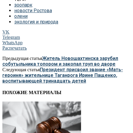
зоопарк
новости Ростова
олени
экология и природа
VK
Telegram
WhatsApp
Распечатать
Житель Новошахтинска зарубил
Предыдущая статья
собутыльника топором и закопал труп во дворе
Президент присвоил звание «Мать-
Следующая статья
героиня» жительнице Таганрога Ирине Пащенко,
воспитывающей тринадцать детей
ПОХОЖИЕ МАТЕРИАЛЫ