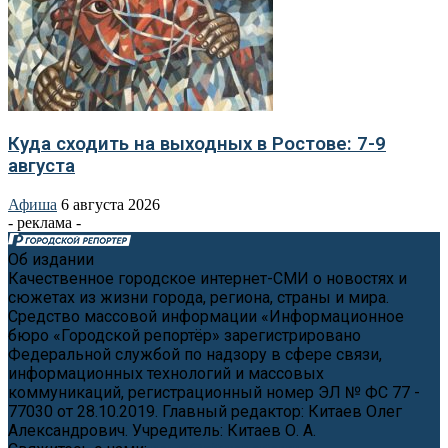
Куда сходить на выходных в Ростове: 7-9
августа
Афиша
6 августа 2026
- реклама -
Об издании
Качественное городское интернет-СМИ о новостях и
сюжетах из жизни города, региона, страны и мира.
Средство массовой информации «Информационное
бюро «Городской репортёр» зарегистрировано
Федеральной службой по надзору в сфере связи,
информационных технологий и массовых
коммуникаций, регистрационный номер ЭЛ № ФС 77 -
77030 от 28.10.2019. Главный редактор: Китаев Олег
Александрович. Учредитель: Китаев О. А.