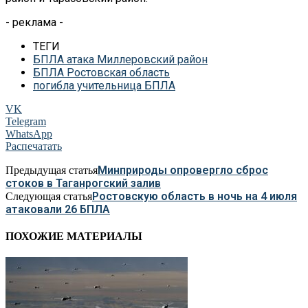
- реклама -
ТЕГИ
БПЛА атака Миллеровский район
БПЛА Ростовская область
погибла учительница БПЛА
VK
Telegram
WhatsApp
Распечатать
Минприроды опровергло сброс
Предыдущая статья
стоков в Таганрогский залив
Ростовскую область в ночь на 4 июля
Следующая статья
атаковали 26 БПЛА
ПОХОЖИЕ МАТЕРИАЛЫ