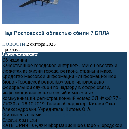
Над Ростовской областью сбили 7 БПЛА
НОВОСТИ
2 октября 2025
- реклама -
Об издании
Качественное городское интернет-СМИ о новостях и
сюжетах из жизни города, региона, страны и мира.
Средство массовой информации «Информационное
бюро «Городской репортёр» зарегистрировано
Федеральной службой по надзору в сфере связи,
информационных технологий и массовых
коммуникаций, регистрационный номер ЭЛ № ФС 77 -
77030 от 28.10.2019. Главный редактор: Китаев Олег
Александрович. Учредитель: Китаев О. А.
Свяжитесь с нами:
news@cityreporter.ru
Следуйте за нами
КАТЕГОРИЯ 16+, © Информационное бюро «Городской