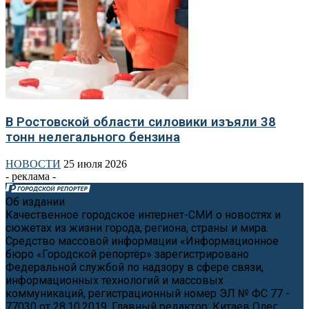
В Ростовской области силовики изъяли 38
тонн нелегального бензина
НОВОСТИ
25 июля 2026
- реклама -
Об издании
Качественное городское интернет-СМИ о новостях и
сюжетах из жизни города, региона, страны и мира.
Средство массовой информации «Информационное
бюро «Городской репортёр» зарегистрировано
Федеральной службой по надзору в сфере связи,
информационных технологий и массовых
коммуникаций, регистрационный номер ЭЛ № ФС 77 -
77030 от 28.10.2019. Главный редактор: Китаев Олег