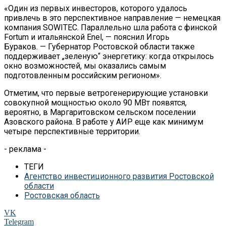
«
Один из
первых инвесторов, которого удалось
привлечь в
это
перспективное направление
—
немецкая
компания SOWITEC. Параллельно шла работа с
финской
Fortum и
итальянской Enel,
—
пояснил Игорь
Бураков.
—
Губернатор Ростовской области также
поддерживает
„
зеленую
“
энергетику: когда открылось
окно возможностей, мы
оказались самым
подготовленным российским регионом
»
.
Отметим, что первые ветрогенерирующие установки
совокупной мощностью около 90
МВт появятся,
вероятно, в
Маргаритовском сельском поселении
Азовского района. В
работе у
АИР еще как минимум
четыре перспективные территории.
- реклама -
ТЕГИ
Агентство инвестиционного развития Ростовской
области
Ростовская область
VK
Telegram