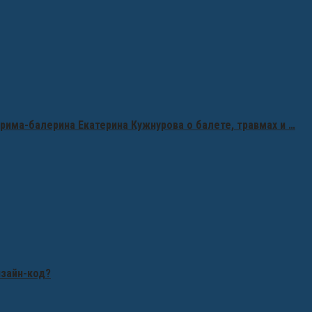
рима-балерина Екатерина Кужнурова о балете, травмах и …
изайн-код?