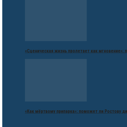
«Сценическая жизнь пролетает как мгновение»: п
«Как мёртвому припарка»: поможет ли Ростову д