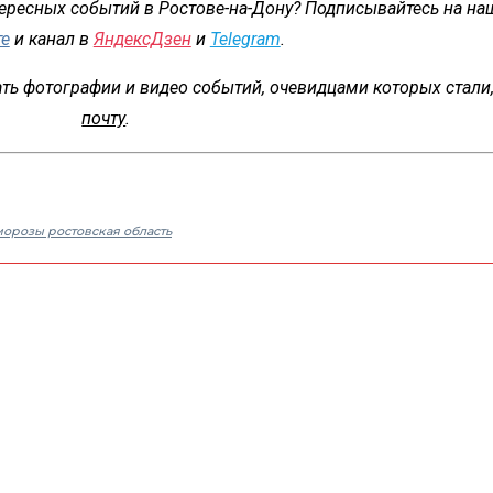
тересных событий в Ростове-на-Дону? Подписывайтесь на на
те
и канал в
ЯндексДзен
и
Telegram
.
ть фотографии и видео событий, очевидцами которых стали
почту
.
орозы ростовская область