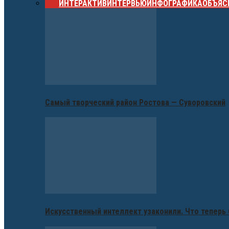
ВСЕ
ИНТЕРАКТИВ
ИНТЕРВЬЮ
ИНФОГРАФИКА
ОБЪЯС
Самый творческий район Ростова — Суворовский
Искусственный интеллект узаконили. Что теперь 