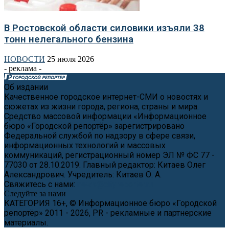
В Ростовской области силовики изъяли 38
тонн нелегального бензина
НОВОСТИ
25 июля 2026
- реклама -
Об издании
Качественное городское интернет-СМИ о новостях и
сюжетах из жизни города, региона, страны и мира.
Средство массовой информации «Информационное
бюро «Городской репортёр» зарегистрировано
Федеральной службой по надзору в сфере связи,
информационных технологий и массовых
коммуникаций, регистрационный номер ЭЛ № ФС 77 -
77030 от 28.10.2019. Главный редактор: Китаев Олег
Александрович. Учредитель: Китаев О. А.
Свяжитесь с нами:
news@cityreporter.ru
Следуйте за нами
КАТЕГОРИЯ 16+, © Информационное бюро «Городской
репортёр» 2011 - 2026, PR - рекламные и партнерские
материалы.