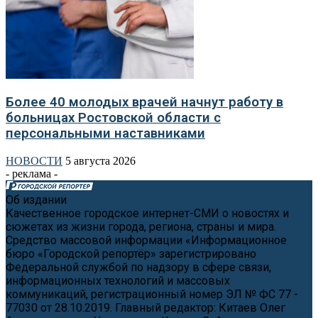
Более 40 молодых врачей начнут работу в
больницах Ростовской области с
персональными наставниками
НОВОСТИ
5 августа 2026
- реклама -
Об издании
Качественное городское интернет-СМИ о новостях и
сюжетах из жизни города, региона, страны и мира.
Средство массовой информации «Информационное
бюро «Городской репортёр» зарегистрировано
Федеральной службой по надзору в сфере связи,
информационных технологий и массовых
коммуникаций, регистрационный номер ЭЛ № ФС 77 -
77030 от 28.10.2019. Главный редактор: Китаев Олег