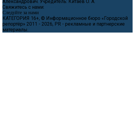
Александрович. Учредитель: Китаев О. А.
Свяжитесь с нами:
news@cityreporter.ru
Следуйте за нами
КАТЕГОРИЯ 16+, © Информационное бюро «Городской
репортёр» 2011 - 2026, PR - рекламные и партнерские
материалы.