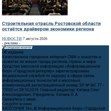
Строительная отрасль Ростовской области
остаётся драйвером экономики региона
НОВОСТИ
7 августа 2026
- реклама -
Об издании
Качественное городское интернет-СМИ о новостях и
сюжетах из жизни города, региона, страны и мира.
Средство массовой информации «Информационное
бюро «Городской репортёр» зарегистрировано
Федеральной службой по надзору в сфере связи,
информационных технологий и массовых
коммуникаций, регистрационный номер ЭЛ № ФС 77 -
77030 от 28.10.2019. Главный редактор: Китаев Олег
Александрович. Учредитель: Китаев О. А.
Свяжитесь с нами:
news@cityreporter.ru
Следуйте за нами
КАТЕГОРИЯ 16+, © Информационное бюро «Городской