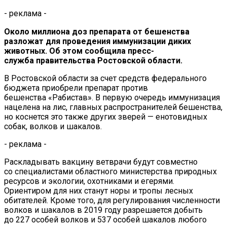
- реклама -
Около миллиона доз препарата от
бешенства
разложат для проведения иммунизации диких
животных. Об
этом сообщила
пресс-
служба
правительства Ростовской области.
В
Ростовской области за
счет средств федерального
бюджета приобрели препарат против
бешенства
«
Рабистав
»
. В
первую очередь иммунизация
нацелена на
лис, главных распространителей бешенства,
но
коснется это также других зверей
—
енотовидных
собак, волков и
шакалов.
- реклама -
Раскладывать вакцину ветврачи будут совместно
со
специалистами областного министерства природных
ресурсов и
экологии, охотниками и
егерями.
Ориентиром для них станут норы и
тропы лесных
обитателей. Кроме того, для регулирования численности
волков и
шакалов в
2019 году разрешается добыть
до
227 особей волков и
537 особей шакалов любого