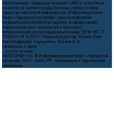
Качественное городское интернет-СМИ о новостях и
сюжетах из жизни города, региона, страны и мира.
Средство массовой информации «Информационное
бюро «Городской репортёр» зарегистрировано
Федеральной службой по надзору в сфере связи,
информационных технологий и массовых
коммуникаций, регистрационный номер ЭЛ № ФС 77 -
77030 от 28.10.2019. Главный редактор: Китаев Олег
Александрович. Учредитель: Китаев О. А.
Свяжитесь с нами:
news@cityreporter.ru
Следуйте за нами
КАТЕГОРИЯ 16+, © Информационное бюро «Городской
репортёр» 2011 - 2026, PR - рекламные и партнерские
материалы.