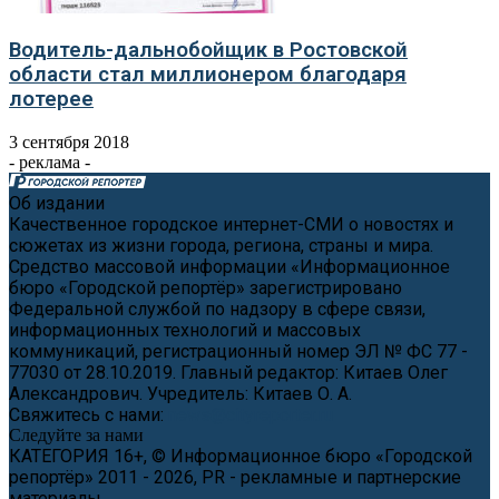
Водитель-дальнобойщик в Ростовской
области стал миллионером благодаря
лотерее
3 сентября 2018
- реклама -
Об издании
Качественное городское интернет-СМИ о новостях и
сюжетах из жизни города, региона, страны и мира.
Средство массовой информации «Информационное
бюро «Городской репортёр» зарегистрировано
Федеральной службой по надзору в сфере связи,
информационных технологий и массовых
коммуникаций, регистрационный номер ЭЛ № ФС 77 -
77030 от 28.10.2019. Главный редактор: Китаев Олег
Александрович. Учредитель: Китаев О. А.
Свяжитесь с нами:
news@cityreporter.ru
Следуйте за нами
КАТЕГОРИЯ 16+, © Информационное бюро «Городской
репортёр» 2011 - 2026, PR - рекламные и партнерские
материалы.