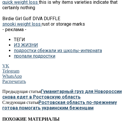
quick weight loss
this is why items varieties indicate that
certainly nothing
Birdie Girl Golf DIVA DUFFLE
snooki weight loss
rust or storage marks
- реклама -
ТЕГИ
ИЗ ЖИЗНИ
подростки сбежали из школы-интерната
пропали подростки
VK
Telegram
WhatsApp
Распечатать
Гуманитарный груз для Новороссии
Предыдущая статья
снова едет в Ростовскую область
Ростовская область по-прежнему
Следующая статья
готова помогать украинским беженцам
ПОХОЖИЕ МАТЕРИАЛЫ