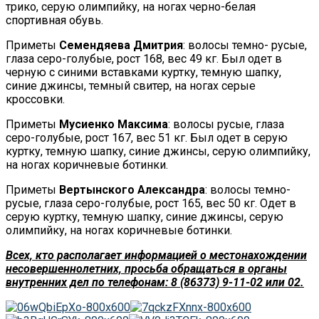
трико, серую олимпийку, на ногах черно-белая
спортивная обувь.
Приметы
Семендяева Дмитрия
: волосы темно- русые,
глаза серо-голубые, рост 168, вес 49 кг. Был одет в
черную с синими вставками куртку, темную шапку,
синие джинсы, темный свитер, на ногах серые
кроссовки.
Приметы
Мусиенко Максима
: волосы русые, глаза
серо-голубые, рост 167, вес 51 кг. Был одет в серую
куртку, темную шапку, синие джинсы, серую олимпийку,
на ногах коричневые ботинки.
Приметы
Вертынского Александра
: волосы темно-
русые, глаза серо-голубые, рост 165, вес 50 кг. Одет в
серую куртку, темную шапку, синие джинсы, серую
олимпийку, на ногах коричневые ботинки.
Всех, кто располагает информацией о местонахождении
несовершеннолетних, просьба обращаться в органы
внутренних дел по телефонам: 8 (86373) 9-11-02 или 02.