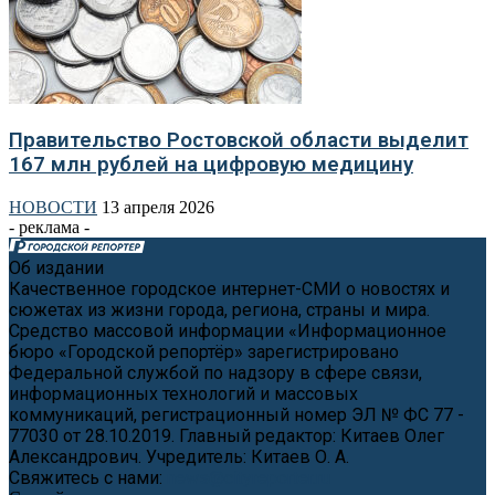
Правительство Ростовской области выделит
167 млн рублей на цифровую медицину
НОВОСТИ
13 апреля 2026
- реклама -
Об издании
Качественное городское интернет-СМИ о новостях и
сюжетах из жизни города, региона, страны и мира.
Средство массовой информации «Информационное
бюро «Городской репортёр» зарегистрировано
Федеральной службой по надзору в сфере связи,
информационных технологий и массовых
коммуникаций, регистрационный номер ЭЛ № ФС 77 -
77030 от 28.10.2019. Главный редактор: Китаев Олег
Александрович. Учредитель: Китаев О. А.
Свяжитесь с нами:
news@cityreporter.ru