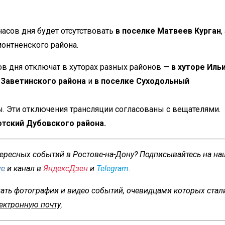
часов дня будет отсутствовать
в поселке Матвеев Курган
,
монтненского района.
асов дня отключат в хуторах разных районов —
в хуторе Иль
 Заветинского района
и
в поселке Суходольный
ы. Эти отключения трансляции согласованы с вещателями.
отский Дубовского района.
тересных событий в Ростове-на-Дону? Подписывайтесь на на
те
и канал в
ЯндексДзен
и
Telegram
.
ать фотографии и видео событий, очевидцами которых стали
ектронную почту
.