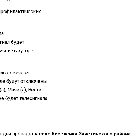
 профилактических
а:
гнал будет
 часов -в хуторе
часов вечера
роде будут отключены
), Маяк (а), Вести
 не будет телесигнала
ов дня пропадет
в селе Киселевка Заветинского района