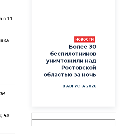
 а с 11
НОВОСТИ
инка
Более 30
беспилотников
уничтожили над
Ростовской
областью за ночь
8 АВГУСТА 2026
ши
, на