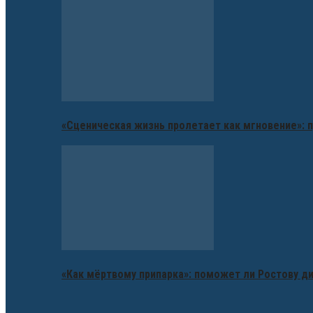
«Сценическая жизнь пролетает как мгновение»: п
«Как мёртвому припарка»: поможет ли Ростову д