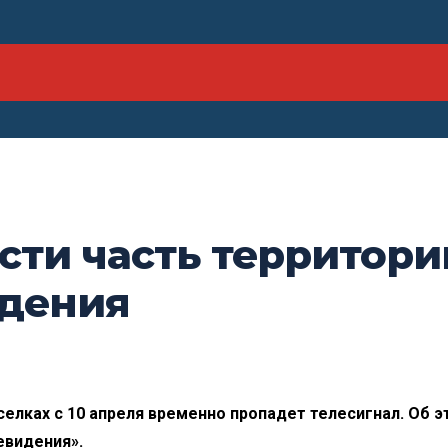
сти часть территорий
идения
селках с 10 апреля временно пропадет телесигнал. Об 
евидения».