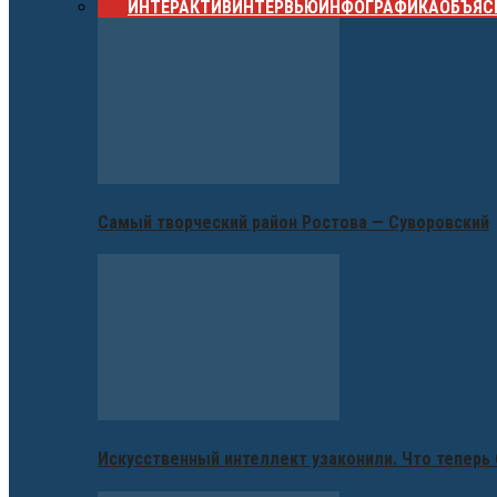
ВСЕ
ИНТЕРАКТИВ
ИНТЕРВЬЮ
ИНФОГРАФИКА
ОБЪЯС
Самый творческий район Ростова — Суворовский
Искусственный интеллект узаконили. Что теперь 