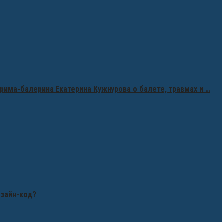
рима-балерина Екатерина Кужнурова о балете, травмах и …
изайн-код?