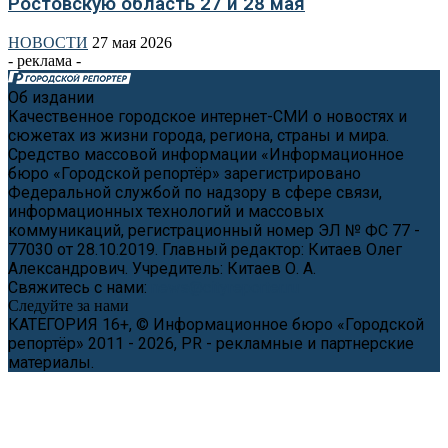
Ростовскую область 27 и 28 мая
НОВОСТИ
27 мая 2026
- реклама -
Об издании
Качественное городское интернет-СМИ о новостях и
сюжетах из жизни города, региона, страны и мира.
Средство массовой информации «Информационное
бюро «Городской репортёр» зарегистрировано
Федеральной службой по надзору в сфере связи,
информационных технологий и массовых
коммуникаций, регистрационный номер ЭЛ № ФС 77 -
77030 от 28.10.2019. Главный редактор: Китаев Олег
Александрович. Учредитель: Китаев О. А.
Свяжитесь с нами:
news@cityreporter.ru
Следуйте за нами
КАТЕГОРИЯ 16+, © Информационное бюро «Городской
репортёр» 2011 - 2026, PR - рекламные и партнерские
материалы.