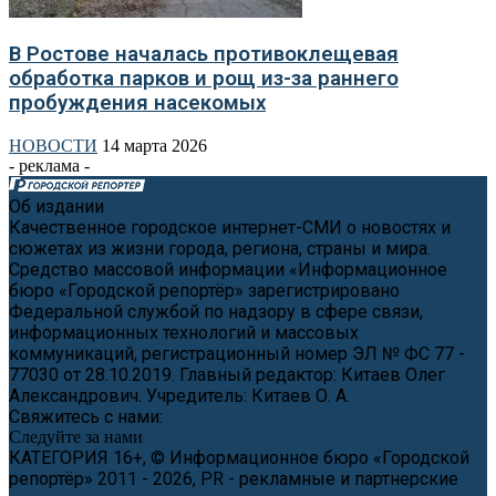
В Ростове началась противоклещевая
обработка парков и рощ из-за раннего
пробуждения насекомых
НОВОСТИ
14 марта 2026
- реклама -
Об издании
Качественное городское интернет-СМИ о новостях и
сюжетах из жизни города, региона, страны и мира.
Средство массовой информации «Информационное
бюро «Городской репортёр» зарегистрировано
Федеральной службой по надзору в сфере связи,
информационных технологий и массовых
коммуникаций, регистрационный номер ЭЛ № ФС 77 -
77030 от 28.10.2019. Главный редактор: Китаев Олег
Александрович. Учредитель: Китаев О. А.
Свяжитесь с нами:
news@cityreporter.ru
Следуйте за нами
КАТЕГОРИЯ 16+, © Информационное бюро «Городской
репортёр» 2011 - 2026, PR - рекламные и партнерские