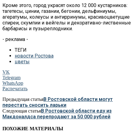
Кроме этого, город украсят около 12 000 кустарников:
тагетесы, цинии, газании, бегонии, дельфиниумы,
агератумы, колеусы и антирринумы, красивоцветущие
спиреи, скумпии и вейгелы и декоративно-лиственные
барбарисы и пузыреплодники.
- реклама -
ТЕГИ
новости Ростова
цветы
VK
Telegram
WhatsApp
Распечатать
В Ростовской области могут
Предыдущая статья
перестать сносить ларьки
В Ростовской области еду из
Следующая статья
Макдоналдса перепродают за 50 000 рублей
ПОХОЖИЕ МАТЕРИАЛЫ