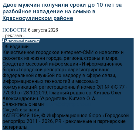
Двое мужчин получили сроки до 10 лет за
разбойное нападение на семью в
Красносулинском районе
НОВОСТИ
6 августа 2026
- реклама -
Об издании
Качественное городское интернет-СМИ о новостях и
сюжетах из жизни города, региона, страны и мира.
Средство массовой информации «Информационное
бюро «Городской репортёр» зарегистрировано
Федеральной службой по надзору в сфере связи,
информационных технологий и массовых
коммуникаций, регистрационный номер ЭЛ № ФС 77 -
77030 от 28.10.2019. Главный редактор: Китаев Олег
Александрович. Учредитель: Китаев О. А.
Свяжитесь с нами:
news@cityreporter.ru
Следуйте за нами
КАТЕГОРИЯ 16+, © Информационное бюро «Городской
репортёр» 2011 - 2026, PR - рекламные и партнерские
материалы.