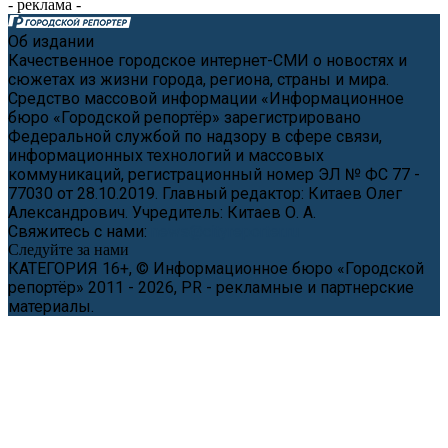
- реклама -
Об издании
Качественное городское интернет-СМИ о новостях и
сюжетах из жизни города, региона, страны и мира.
Средство массовой информации «Информационное
бюро «Городской репортёр» зарегистрировано
Федеральной службой по надзору в сфере связи,
информационных технологий и массовых
коммуникаций, регистрационный номер ЭЛ № ФС 77 -
77030 от 28.10.2019. Главный редактор: Китаев Олег
Александрович. Учредитель: Китаев О. А.
Свяжитесь с нами:
news@cityreporter.ru
Следуйте за нами
КАТЕГОРИЯ 16+, © Информационное бюро «Городской
репортёр» 2011 - 2026, PR - рекламные и партнерские
материалы.