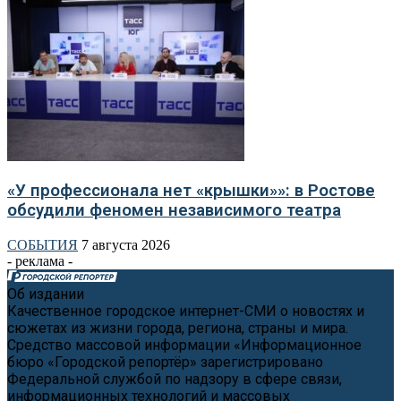
«У профессионала нет «крышки»»: в Ростове
обсудили феномен независимого театра
СОБЫТИЯ
7 августа 2026
- реклама -
Об издании
Качественное городское интернет-СМИ о новостях и
сюжетах из жизни города, региона, страны и мира.
Средство массовой информации «Информационное
бюро «Городской репортёр» зарегистрировано
Федеральной службой по надзору в сфере связи,
информационных технологий и массовых