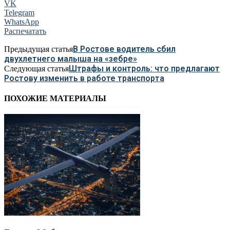
VK
Telegram
WhatsApp
Распечатать
В Ростове водитель сбил
Предыдущая статья
двухлетнего малыша на «зебре»
Штрафы и контроль: что предлагают
Следующая статья
Ростову изменить в работе транспорта
ПОХОЖИЕ МАТЕРИАЛЫ