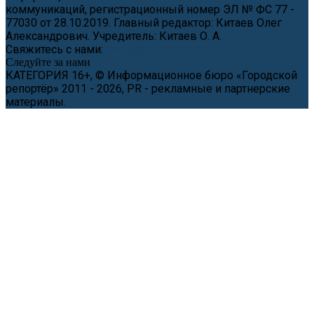
коммуникаций, регистрационный номер ЭЛ № ФС 77 -
77030 от 28.10.2019. Главный редактор: Китаев Олег
Александрович. Учредитель: Китаев О. А.
Свяжитесь с нами:
news@cityreporter.ru
Следуйте за нами
КАТЕГОРИЯ 16+, © Информационное бюро «Городской
репортёр» 2011 - 2026, PR - рекламные и партнерские
материалы.