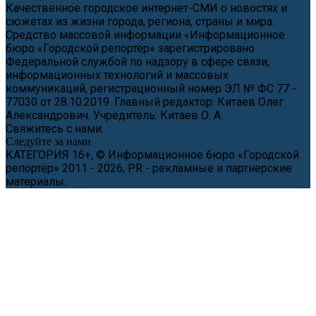
Качественное городское интернет-СМИ о новостях и
сюжетах из жизни города, региона, страны и мира.
Средство массовой информации «Информационное
бюро «Городской репортёр» зарегистрировано
Федеральной службой по надзору в сфере связи,
информационных технологий и массовых
коммуникаций, регистрационный номер ЭЛ № ФС 77 -
77030 от 28.10.2019. Главный редактор: Китаев Олег
Александрович. Учредитель: Китаев О. А.
Свяжитесь с нами:
news@cityreporter.ru
Следуйте за нами
КАТЕГОРИЯ 16+, © Информационное бюро «Городской
репортёр» 2011 - 2026, PR - рекламные и партнерские
материалы.