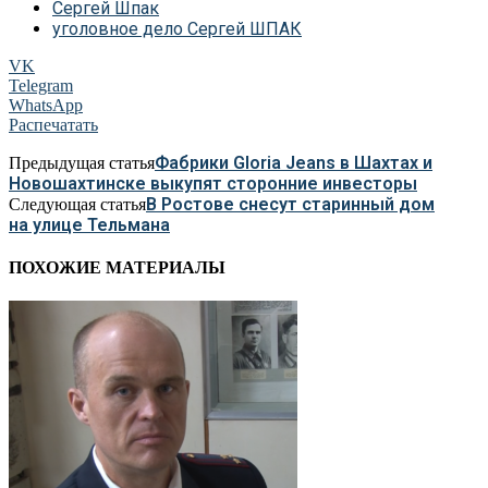
Сергей Шпак
уголовное дело Сергей ШПАК
VK
Telegram
WhatsApp
Распечатать
Фабрики Gloria Jeans в Шахтах и
Предыдущая статья
Новошахтинске выкупят сторонние инвесторы
В Ростове снесут старинный дом
Следующая статья
на улице Тельмана
ПОХОЖИЕ МАТЕРИАЛЫ