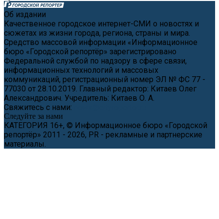
Об издании
Качественное городское интернет-СМИ о новостях и
сюжетах из жизни города, региона, страны и мира.
Средство массовой информации «Информационное
бюро «Городской репортёр» зарегистрировано
Федеральной службой по надзору в сфере связи,
информационных технологий и массовых
коммуникаций, регистрационный номер ЭЛ № ФС 77 -
77030 от 28.10.2019. Главный редактор: Китаев Олег
Александрович. Учредитель: Китаев О. А.
Свяжитесь с нами:
news@cityreporter.ru
Следуйте за нами
КАТЕГОРИЯ 16+, © Информационное бюро «Городской
репортёр» 2011 - 2026, PR - рекламные и партнерские
материалы.