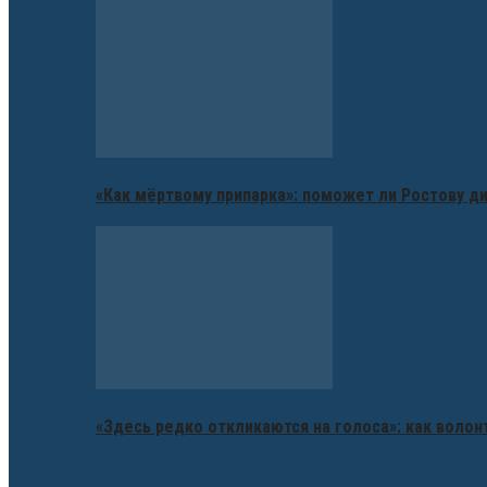
«Как мёртвому припарка»: поможет ли Ростову д
«Здесь редко откликаются на голоса»: как воло