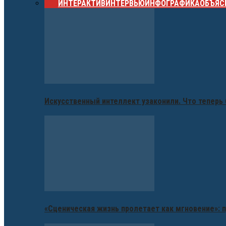
ВСЕ
ИНТЕРАКТИВ
ИНТЕРВЬЮ
ИНФОГРАФИКА
ОБЪЯС
Искусственный интеллект узаконили. Что теперь 
«Сценическая жизнь пролетает как мгновение»: п