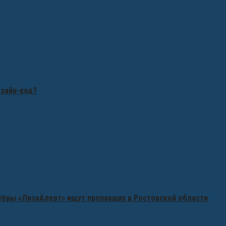
изайн-код?
нтёры «ЛизаАлерт» ищут пропавших в Ростовской области