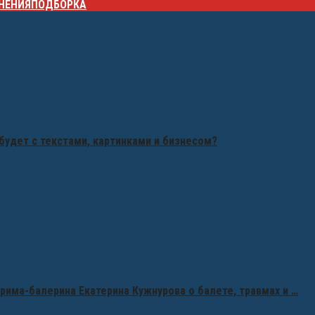
НЕНИЯ
ПОДБОРКА
будет с текстами, картинками и бизнесом?
рима-балерина Екатерина Кужнурова о балете, травмах и …