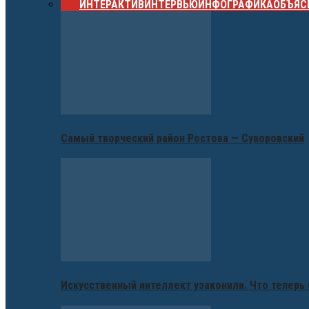
ВСЕ
ИНТЕРАКТИВ
ИНТЕРВЬЮ
ИНФОГРАФИКА
ОБЪЯС
Самый творческий район Ростова — Суворовский
Искусственный интеллект узаконили. Что теперь 