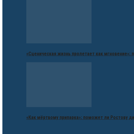
«Сценическая жизнь пролетает как мгновение»: п
«Как мёртвому припарка»: поможет ли Ростову д