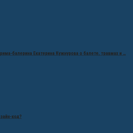
рима-балерина Екатерина Кужнурова о балете, травмах и …
изайн-код?